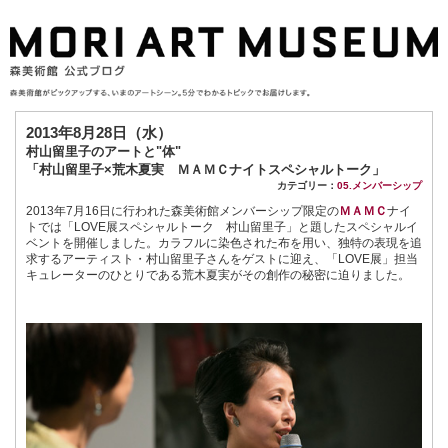
2013年8月28日（水）
村山留里子のアートと"体"
「村山留里子×荒木夏実 ＭＡＭＣナイトスペシャルトーク」
カテゴリー：
05.メンバーシップ
2013年7月16日に行われた森美術館メンバーシップ限定の
ＭＡＭＣ
ナイ
トでは「LOVE展スペシャルトーク 村山留里子」と題したスペシャルイ
ベントを開催しました。カラフルに染色された布を用い、独特の表現を追
求するアーティスト・村山留里子さんをゲストに迎え、「LOVE展」担当
キュレーターのひとりである荒木夏実がその創作の秘密に迫りました。