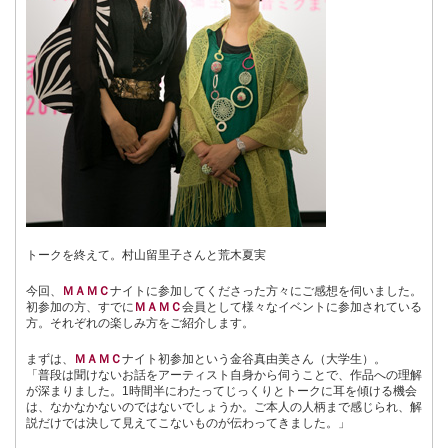
トークを終えて。村山留里子さんと荒木夏実
今回、
ＭＡＭＣ
ナイトに参加してくださった方々にご感想を伺いました。
初参加の方、すでに
ＭＡＭＣ
会員として様々なイベントに参加されている
方。それぞれの楽しみ方をご紹介します。
まずは、
ＭＡＭＣ
ナイト初参加という金谷真由美さん（大学生）。
「普段は聞けないお話をアーティスト自身から伺うことで、作品への理解
が深まりました。1時間半にわたってじっくりとトークに耳を傾ける機会
は、なかなかないのではないでしょうか。ご本人の人柄まで感じられ、解
説だけでは決して見えてこないものが伝わってきました。」