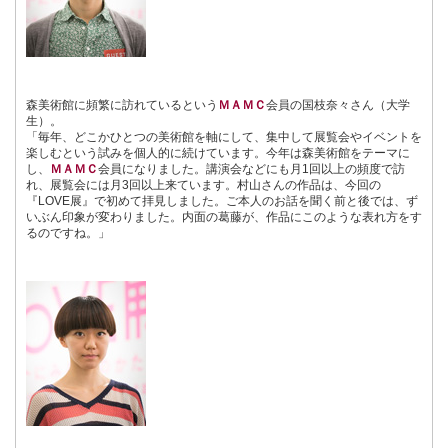
森美術館に頻繁に訪れているという
ＭＡＭＣ
会員の国枝奈々さん（大学
生）。
「毎年、どこかひとつの美術館を軸にして、集中して展覧会やイベントを
楽しむという試みを個人的に続けています。今年は森美術館をテーマに
し、
ＭＡＭＣ
会員になりました。講演会などにも月1回以上の頻度で訪
れ、展覧会には月3回以上来ています。村山さんの作品は、今回の
『LOVE展』で初めて拝見しました。ご本人のお話を聞く前と後では、ず
いぶん印象が変わりました。内面の葛藤が、作品にこのような表れ方をす
るのですね。」