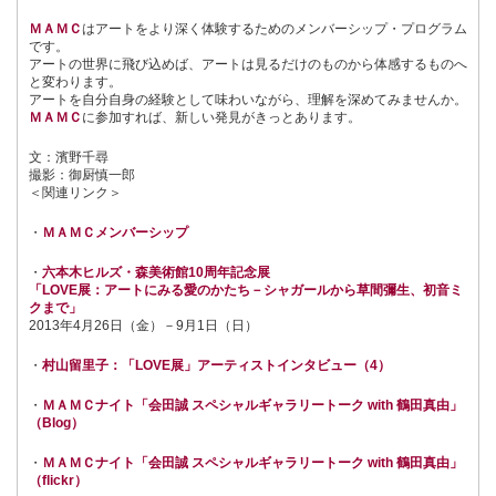
ＭＡＭＣ
はアートをより深く体験するためのメンバーシップ・プログラム
です。
アートの世界に飛び込めば、アートは見るだけのものから体感するものへ
と変わります。
アートを自分自身の経験として味わいながら、理解を深めてみませんか。
ＭＡＭＣ
に参加すれば、新しい発見がきっとあります。
文：濱野千尋
撮影：御厨慎一郎
＜関連リンク＞
・
ＭＡＭＣメンバーシップ
・
六本木ヒルズ・森美術館10周年記念展
「LOVE展：アートにみる愛のかたち－シャガールから草間彌生、初音ミ
クまで」
2013年4月26日（金）－9月1日（日）
・
村山留里子：「LOVE展」アーティストインタビュー（4）
・
ＭＡＭＣナイト「会田誠 スペシャルギャラリートーク with 鶴田真由」
（Blog）
・
ＭＡＭＣナイト「会田誠 スペシャルギャラリートーク with 鶴田真由」
（flickr）