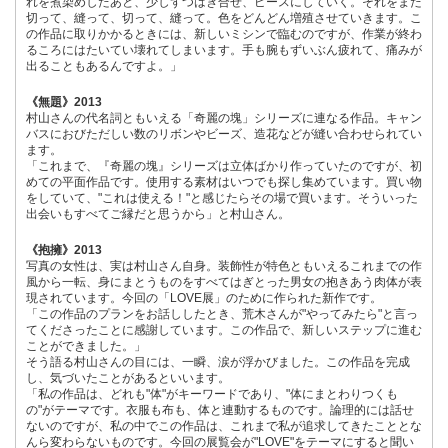
れを煮染めしたあと、少しずつはぎ合せ、ピースにしていく。それをまた
切って、縫って、切って、縫って。色をどんどん増殖させていきます。こ
の作品に取りかかるときには、新しいミシンで臨むのですが、作業が終わ
るころにはたいてい壊れてしまいます。手も腕もずいぶん疲れて、痛みが
出ることもあるんですよ。」
《無題》2013
村山さんの代名詞ともいえる「奇麗の塊」シリーズに連なる作品。キャン
バスにおびただしい数のリボンやビーズ、造花などが縫い合わせられてい
ます。
「これまで、『奇麗の塊』シリーズは立体ばかり作っていたのですが、初
めての平面作品です。使用する素材はいつでも探し集めています。買い物
をしていて、"これは使える！"と感じたらその場で買います。そういった
出会いもすべてご縁だと思うから」と村山さん。
《抱擁》2013
写真の女性は、実は村山さん自身。装飾性が特色ともいえるこれまでの作
風から一転、身にまとうものをすべてはぎとった男女の抱きあう肉体が表
現されています。今回の「LOVE展」のために作られた新作です。
「この作品のプランをお話ししたとき、荒木さんが"やってみたら"と言っ
てくださったことに感謝しています。この作品で、新しいステップに進む
ことができました。」
そう語る村山さんの目には、一瞬、涙が浮かびました。この作品を完成
し、気づいたことがあるといいます。
「私の作品は、どれも"体"がキーワードであり、"体にまとわりつくも
の"がテーマです。衣服も布も、体と連動するものです。論理的には話せ
ないのですが、私の中でこの作品は、これまで私が追求してきたこととな
んら変わらないものです。今回の展覧会が"LOVE"をテーマにすると聞い