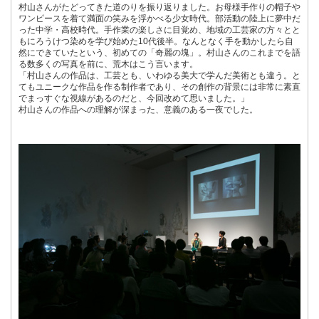
村山さんがたどってきた道のりを振り返りました。お母様手作りの帽子や
ワンピースを着て満面の笑みを浮かべる少女時代。部活動の陸上に夢中だ
った中学・高校時代。手作業の楽しさに目覚め、地域の工芸家の方々とと
もにろうけつ染めを学び始めた10代後半。なんとなく手を動かしたら自
然にできていたという、初めての「奇麗の塊」。村山さんのこれまでを語
る数多くの写真を前に、荒木はこう言います。
「村山さんの作品は、工芸とも、いわゆる美大で学んだ美術とも違う。と
てもユニークな作品を作る制作者であり、その創作の背景には非常に素直
でまっすぐな視線があるのだと、今回改めて思いました。」
村山さんの作品への理解が深まった、意義のある一夜でした。