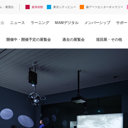
ム・展望台
森美術館
東京シティビュー
森アーツセンターギャラリー
覧会
ニュース
ラーニング
MAMデジタル
メンバーシップ
サポー
開催中・開催予定の展覧会
過去の展覧会
巡回展・その他