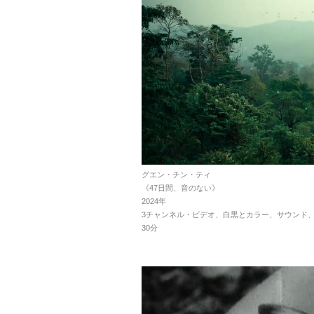
グエン・チン・ティ
《47日間、音のない》
2024年
3チャンネル・ビデオ、白黒とカラー、サウンド
30分