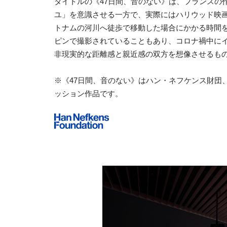
タイトルの《47日間、音のない》は、フランスの
ユ」を意識させる一方で、実際にはハリウッド映
トナムの河川へ徒歩で移動した場合にかかる時間
ピンで撮影されていることもあり、コロナ禍中に
非現実的な距離感と親近感の双方を想像させるも
※《47日間、音のない》はハン・ネフケンス財団
ッション作品です。