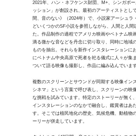
2021年、ハン・ネフケンス財団、M+、シンガ
ッション」が創設され、最初のアーティストとして
間、音のない》（2024年）で、小説家アーシュ
どいくつかのSF小説を参照しながら、人間と人間
た。作品制作の過程でアメリカ映画やベトナム映
滴る微かな音などを丹念に切り取り、同時に地域
ものを抽出。それらを新作インスタレーションに
にベトナム中央高原で死者を祀る儀式に人々が集
ついて語る映像も撮影し、作品に編み込んでいま
複数のスクリーンとサウンドが同期する映像インス
シネマ」という言葉で呼び表し、スクリーンの映
な挑戦を試みています。特定のストーリーが無く
インスタレーションのなかで融合し、鑑賞者はあ
す。そこでは植民地化の歴史、気候危機、動植物
ーリーが併走しています。