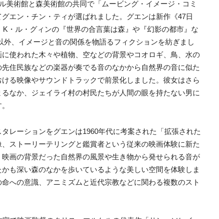
ポール美術館と森美術館の共同で「ムービング・イメージ・コミ
グエン・チン・ティが選ばれました。グエンは新作《47日
ラ・K・ル・グィンの『世界の合言葉は森』や『幻影の都市』な
以外、イメージと音の関係を物語るフィクションを紡ぎまし
画に使われた木々や植物、空などの背景やコオロギ、鳥、水の
の先住民族などの楽器が奏でる音のなかから自然界の音に似た
おける映像やサウンドトラックで前景化しました。彼女はさら
まるなか、ジェイライ村の村民たちが人間の眼を持たない男に
す。
タレーションをグエンは1960年代に考案された「拡張された
像、ストーリーテリングと鑑賞者という従来の映画体験に新た
、映画の背景だった自然界の風景や生き物から発せられる音が
たかも深い森のなかを歩いているような美しい空間を体験しま
の命への意識、アニミズムと近代宗教などに関わる複数のスト