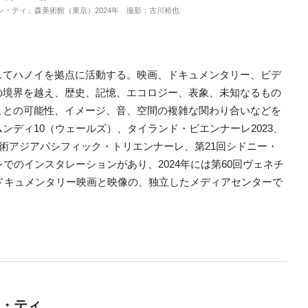
ン・ティ」森美術館（東京）2024年 撮影：古川裕也
してハノイを拠点に活動する。映画、ドキュメンタリー、ビデ
の境界を越え、歴史、記憶、エコロジー、表象、未知なるもの
ことの可能性、イメージ、音、空間の複雑な関わり合いなどを
ディ10（ウェールズ）、タイランド・ビエンナーレ2023、
美術アジアパシフィック・トリエンナーレ、第21回シドニー・
でのインスタレーションがあり、2024年には第60回ヴェネチ
にドキュメンタリー映画と映像の、独立したメディアセンターで
ン・ティ