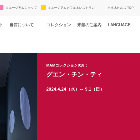
ミュージアムショップ
ミュージアムカフェ＆レストラン
六本木ヒルズ TOP
ト
当館について
コレクション
来館のご案内
LANGUAGE
MAMコレクション018：
グエン・チン・ティ
2024.4.24（水）～ 9.1（日）