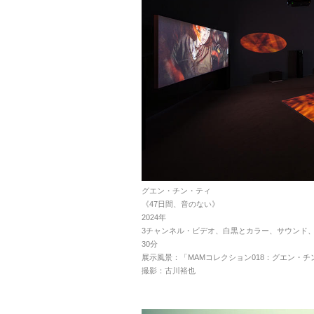
グエン・チン・ティ
《47日間、音のない》
2024年
3チャンネル・ビデオ、白黒とカラー、サウン
30分
展示風景：「MAMコレクション018：グエン・チ
撮影：古川裕也