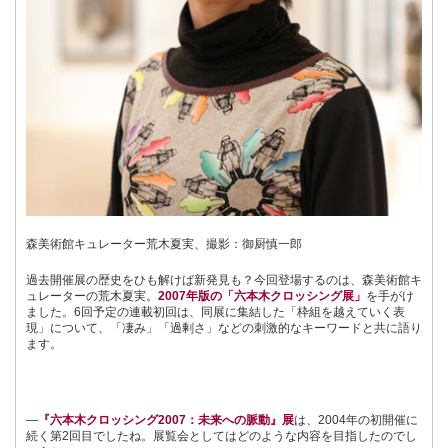
森美術館キュレーター荒木夏実、撮影：御厨慎一郎
過去開催展の歴史をひも解けば新発見も？今回登場するのは、森美術館キ
ュレーターの荒木夏実。
2007年版の「六本木クロッシング展」
を手がけ
ました。
6
回予定の連載初回は、同展に集結した「枠組を越えていく表
現」について、「凄み」「過剰さ」などの刺激的なキーワードと共に語り
ます。
―
『六本木クロッシング2007：未来への脈動』展
は、
2004
年の初開催に
続く第
2
回目でしたね。展覧会としてはどのような内容を目指したのでし