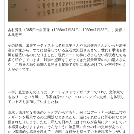
吉村芳生《365日の自画像（1988年7月24日～1989年7月23日）、撮影：
木奥恵三
その結果、出展アーティストは名和晃平さんや鬼頭健吾さんといった若手
注目作家から、すでに他界している立石大河亞さんまで、世代も手法も作
風も幅広いものになりました。現代アートの枠に収まらない表現者たちも
多く紹介しています。銭湯の壁画を手がけてきた背景画家の丸山清人さん
や、ご自身の顔や新聞の見開きを鉛筆で克明に描き続けていた吉村芳生さ
んがそうです。
―宇川直宏さんのように、アーティストでデザイナーでDJで、文筆家で
もあり......という風に、作家自身の中で「クロッシング＝交差」を体現し
ている方も参加していましたね。
荒木：西洋的な美術のとらえ方からすると、例えばアートと一緒に工芸や
デザインを展示するのは問題だとされたり、逆にそれゆえに野心的だと評
価されたりします。ただ、私たち日本人にはそれらが自然にクロスしてい
る感覚もありますよね。そんなふうに無意識に自分の中の交差があって、
かつ常識的な感覚を越えて「過剰」な何かを持っている表現者たちがいま