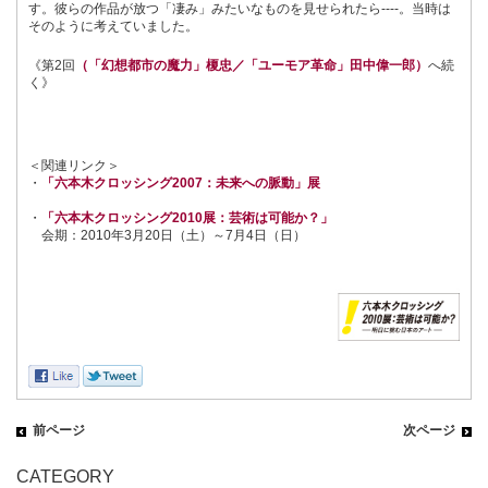
す。彼らの作品が放つ「凄み」みたいなものを見せられたら----。当時は
そのように考えていました。
《第2回
（「幻想都市の魔力」榎忠／「ユーモア革命」田中偉一郎）
へ続
く》
＜関連リンク＞
・
「六本木クロッシング2007：未来への脈動」展
・
「六本木クロッシング2010展：芸術は可能か？」
会期：2010年3月20日（土）～7月4日（日）
前ページ
次ページ
CATEGORY