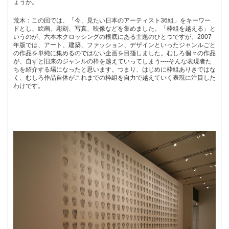
ょうか。
荒木：この回では、「今、見たい日本のアーティスト36組」をキーワー
ドとし、絵画、彫刻、写真、映像などを集めました。「枠組を越える」と
いうのが、六本木クロッシングの根底にある主題のひとつですが、2007
年版では、アート、建築、ファッション、デザインといったジャンルごと
の作品を単純に集めるのではない企画を目指しました。むしろ個々の作品
が、自ずと旧来のジャンルの枠を越えていってしまう----そんな表現者た
ちを紹介する場になったと思います。つまり、はじめに枠組ありきではな
く、むしろ作品自体がこれまでの枠組を自力で越えていく表現に注目した
わけです。