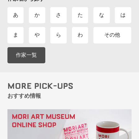
あ
か
さ
た
な
は
ま
や
ら
わ
その他
作家一覧
MORE PICK-UPS
おすすめ情報