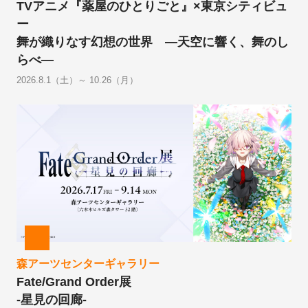
TVアニメ『薬屋のひとりごと』×東京シティビュ
ー
舞が織りなす幻想の世界 ―天空に響く、舞のし
らべ―
2026.8.1（土）～ 10.26（月）
森アーツセンターギャラリー
Fate/Grand Order展
-星見の回廊-