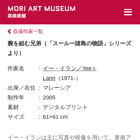
収蔵作家一覧
腕を組む兄弟（「スールー諸島の物語」シリーズ
より）
作家名
:
イー・イラン／Yee I-
Lann
（1971-）
出身／在住
:
マレーシア
制作年
:
2005
素材
:
デジタルプリント
サイズ
:
61×61 cm
イー・イランは主に写真や映像を用いて、東南ア