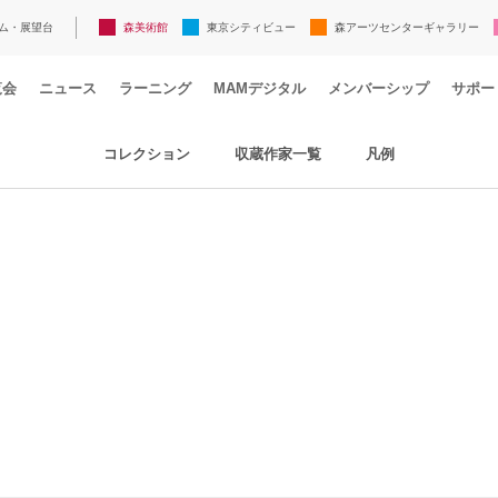
ム・展望台
森美術館
東京シティビュー
森アーツセンターギャラリー
覧会
ニュース
ラーニング
MAMデジタル
メンバーシップ
サポー
コレクション
収蔵作家一覧
凡例