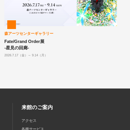
森アーツセンターギャラリー
Fate/Grand Order展
-星見の回廊-
2026.7.17（金）～ 9.14（月）
来館のご案内
アクセス
各種サービス