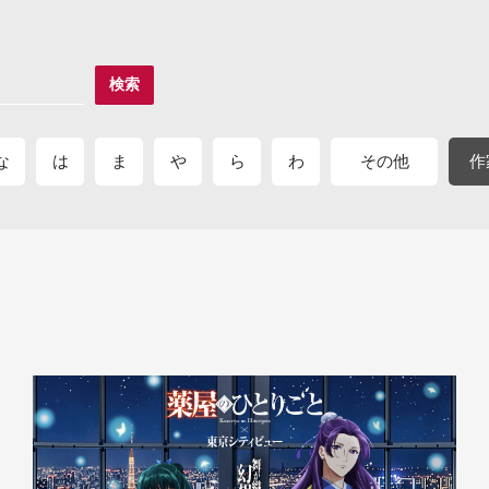
検索
な
は
ま
や
ら
わ
その他
作