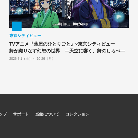
東京シティビュー
TVアニメ『薬屋のひとりごと』×東京シティビュー
舞が織りなす幻想の世界 ―天空に響く、舞のしらべ―
2026.8.1（土）～ 10.26（月）
ップ
サポート
当館について
コレクション