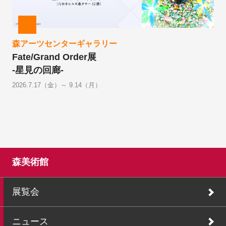
森アーツセンターギャラリー
Fate/Grand Order展
-星見の回廊-
2026.7.17（金）～ 9.14（月）
森美術館
展覧会
ニュース