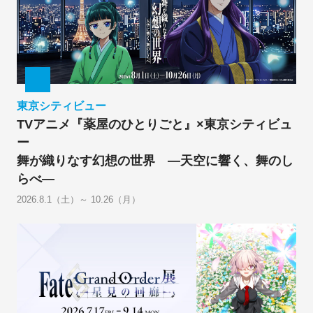
東京シティビュー
TVアニメ『薬屋のひとりごと』×東京シティビュ
ー
舞が織りなす幻想の世界 ―天空に響く、舞のし
らべ―
2026.8.1（土）～ 10.26（月）