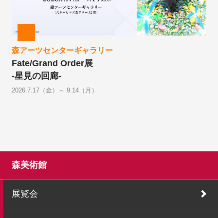
森アーツセンターギャラリー
Fate/Grand Order展
-星見の回廊-
2026.7.17（金）～ 9.14（月）
森美術館
展覧会