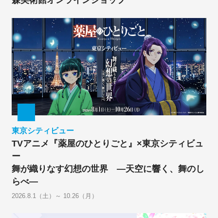
東京シティビュー
TVアニメ『薬屋のひとりごと』×東京シティビュ
ー
舞が織りなす幻想の世界 ―天空に響く、舞のし
らべ―
2026.8.1（土）～ 10.26（月）