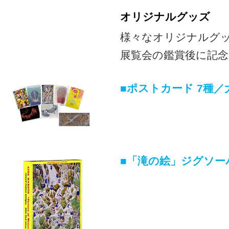
オリジナルグッズ
様々なオリジナルグ
展覧会の鑑賞後に記
■ポストカード 7種／大
■「滝の絵」ジグソーパ