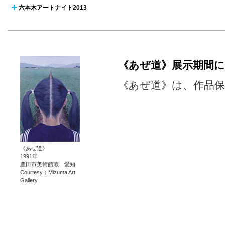
六本木アートナイト2013

《あぜ道》展示期間
《あぜ道》は、作品保
《あぜ道》
1991年
豊田市美術館蔵、愛知
Courtesy：Mizuma Art
Gallery