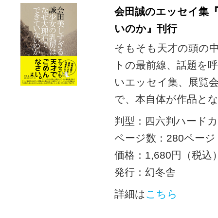
会田誠のエッセイ集
いのか』刊行
そもそも天才の頭の
トの最前線、話題を
いエッセイ集、展覧
で、本自体が作品と
判型：四六判ハード
ページ数：280ページ
価格：1,680円（税込
発行：幻冬舎
詳細は
こちら