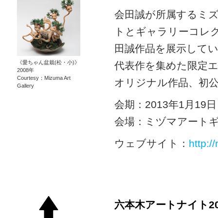
会田誠が所属するミ
トとギャラリーコレク
田誠作品を展示して
《愛ちゃん盆栽(松・小)》
代表作を集めた限定
2008年
Courtesy：Mizuma Art
オリジナル作品、初
Gallery
会期：2013年1月19
会場：ミヅマアート
ウェブサイト：
http:/
六本木アートナイト20