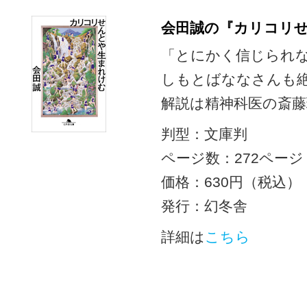
会田誠の『カリコリ
「とにかく信じられ
しもとばななさんも
解説は精神科医の斎
判型：文庫判
ページ数：272ページ
価格：630円（税込）
発行：幻冬舎
詳細は
こちら