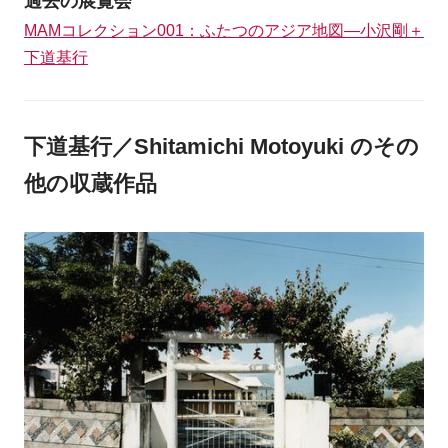
過去の展覧会
MAMコレクション001：ふたつのアジア地図―小沢剛＋
下道基行
下道基行／Shitamichi Motoyuki のその
他の収蔵作品