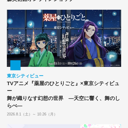
東京シティビュー
TVアニメ『薬屋のひとりごと』×東京シティビュ
ー
舞が織りなす幻想の世界 ―天空に響く、舞のし
らべ―
2026.8.1（土）～ 10.26（月）