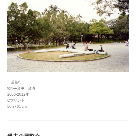
下道基行
torii―台中、台湾
2006-2012年
Cプリント
50.8×61 cm