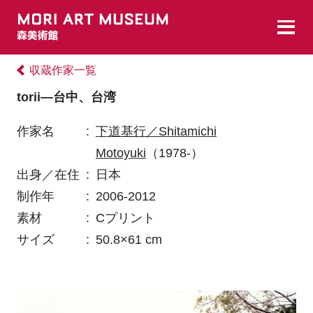
収蔵作家一覧
torii―台中、台湾
作家名
:
下道基行／Shitamichi
Motoyuki
（1978-）
出身／在住
:
日本
制作年
:
2006-2012
素材
:
Cプリント
サイズ
:
50.8×61 cm