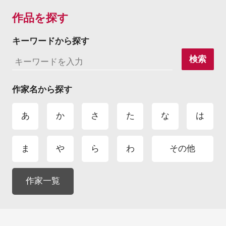
作品を探す
キーワードから探す
検索
作家名から探す
あ
か
さ
た
な
は
ま
や
ら
わ
その他
作家一覧