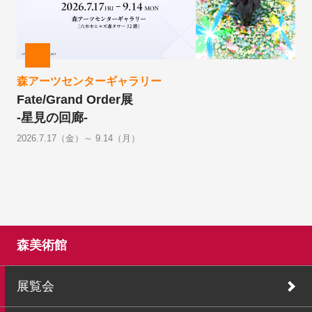
森アーツセンターギャラリー
Fate/Grand Order展
-星見の回廊-
2026.7.17（金）～ 9.14（月）
森美術館
展覧会