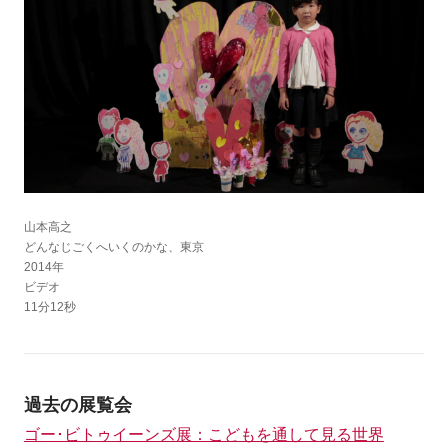
山本高之
どんなじごくへいくのかな、東京
2014年
ビデオ
11分12秒
過去の展覧会
ゴー･ビトゥイーンズ展：こどもを通して見る世界