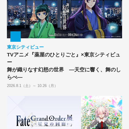
東京シティビュー
TVアニメ『薬屋のひとりごと』×東京シティビュ
ー
舞が織りなす幻想の世界 ―天空に響く、舞のし
らべ―
2026.8.1（土）～ 10.26（月）