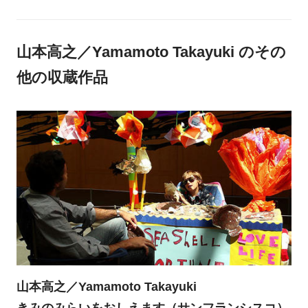
山本高之／Yamamoto Takayuki のその
他の収蔵作品
山本高之／Yamamoto Takayuki
きみのみらいをおしえます（サンフランシスコ）