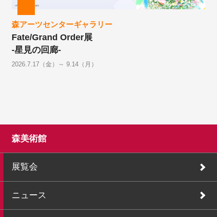
森アーツセンターギャラリー
Fate/Grand Order展
-星見の回廊-
2026.7.17（金）～ 9.14（月）
森美術館
展覧会
ニュース