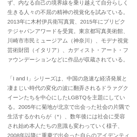
ず、内なる自己の境界線を乗り越えて自分らしく
生きる人々の不屈の精神の視覚化を試みている。
2013年に木村伊兵衛写真賞、2015年にプリピク
テジャパンアワードを受賞。東京都写真美術館、
川崎市市民ミュージアム（神奈川）、モデナ視覚
芸術財団（イタリア）、カディスト・アート・フ
ァウンデーションなどに作品が収蔵されている。
「I and I」シリーズは、中国の急速な経済発展と
凄まじい時代の変化の波に翻弄されるドラァグク
イーンたちを中心にしたLGBTQを主題にしてい
る。2005年に菊地が北京で出会った社会の片隅で
生活するかれらが（*）、数年後には社会に受容
され始め本人たちの意識も変わっていく様子、
2008年以降に重慶で出会った自らのアイデンティ