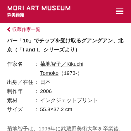
収蔵作家一覧
バー「10」でチップを受け取るグアングアン、北
京（「I and I」シリーズより）
作家名
:
菊地智子／Kikuchi
Tomoko
（1973-）
出身／在住
:
日本
制作年
:
2006
素材
:
インクジェットプリント
サイズ
:
55.8×37.2 cm
菊地智子は、1996年に武蔵野美術大学を卒業後、