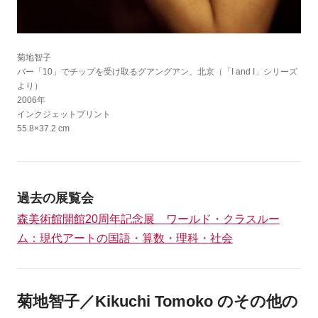
菊地智子
バー「10」でチップを受け取るグアングアン、北京（「I and I」シリーズ
より）
2006年
インクジェットプリント
55.8×37.2 cm
過去の展覧会
森美術館開館20周年記念展 ワールド・クラスルー
ム：現代アートの国語・算数・理科・社会
菊地智子／Kikuchi Tomoko のその他の