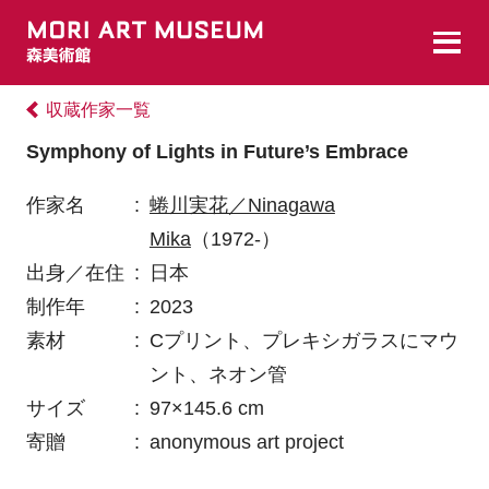
収蔵作家一覧
Symphony of Lights in Future’s Embrace
作家名
:
蜷川実花／Ninagawa
Mika
（1972-）
出身／在住
:
日本
制作年
:
2023
素材
:
Cプリント、プレキシガラスにマウ
ント、ネオン管
サイズ
:
97×145.6 cm
寄贈
:
anonymous art project