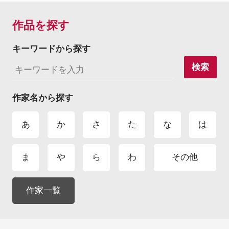
作品を探す
キーワードから探す
検索
作家名から探す
あ
か
さ
た
な
は
ま
や
ら
わ
その他
作家一覧