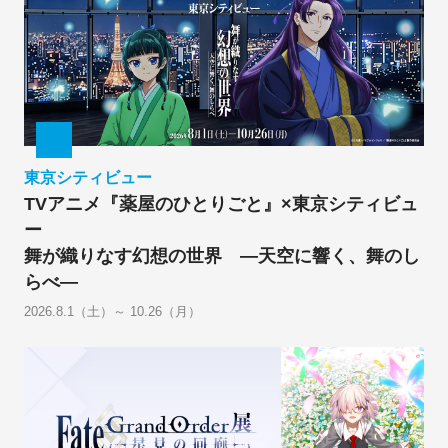
東京シティビュー
TVアニメ『薬屋のひとりごと』×東京シティビュ
ー
舞が織りなす幻想の世界 ―天空に響く、舞のし
らべ―
2026.8.1（土）～ 10.26（月）