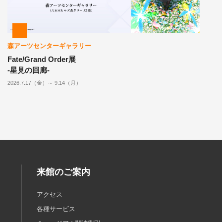
森アーツセンターギャラリー
Fate/Grand Order展
-星見の回廊-
2026.7.17（金）～ 9.14（月）
来館のご案内
アクセス
各種サービス