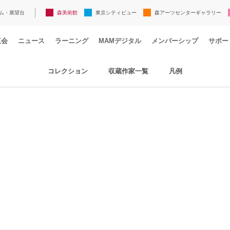
ム・展望台
森美術館
東京シティビュー
森アーツセンターギャラリー
覧会
ニュース
ラーニング
MAMデジタル
メンバーシップ
サポー
コレクション
収蔵作家一覧
凡例