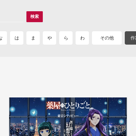
検索
な
は
ま
や
ら
わ
その他
作