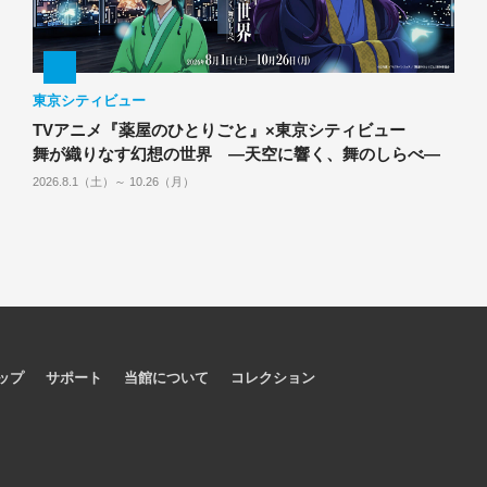
東京シティビュー
TVアニメ『薬屋のひとりごと』×東京シティビュー
舞が織りなす幻想の世界 ―天空に響く、舞のしらべ―
2026.8.1（土）～ 10.26（月）
ップ
サポート
当館について
コレクション