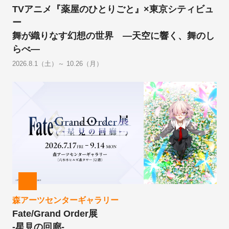
TVアニメ『薬屋のひとりごと』×東京シティビュ
ー
舞が織りなす幻想の世界 ―天空に響く、舞のし
らべ―
2026.8.1（土）～ 10.26（月）
森アーツセンターギャラリー
Fate/Grand Order展
-星見の回廊-