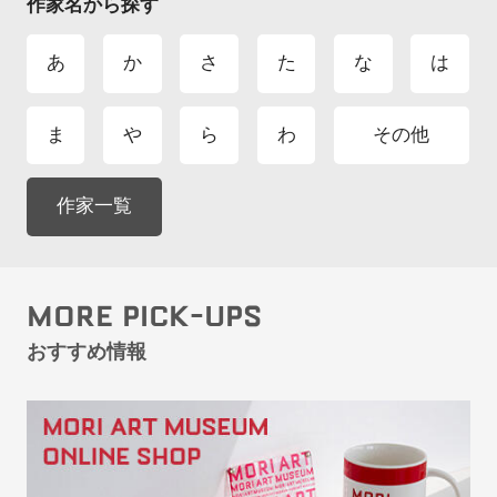
作家名から探す
あ
か
さ
た
な
は
ま
や
ら
わ
その他
作家一覧
MORE PICK-UPS
おすすめ情報