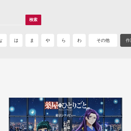
検索
な
は
ま
や
ら
わ
その他
作