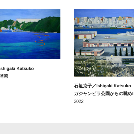
igaki Katsuko
浦湾
石垣克子／Ishigaki Katsuko
ガジャンビラ公園からの眺めI
2022