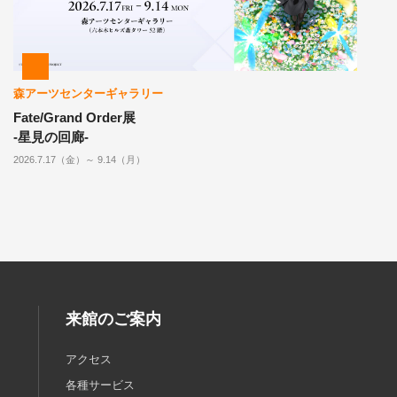
森アーツセンターギャラリー
Fate/Grand Order展
-星見の回廊-
2026.7.17（金）～ 9.14（月）
来館のご案内
アクセス
各種サービス