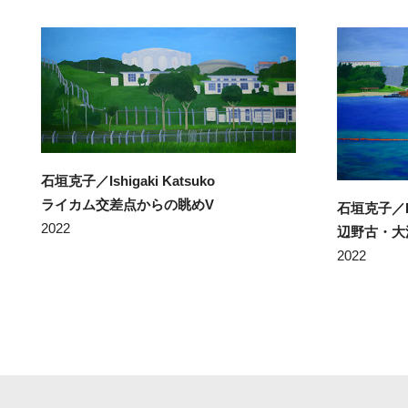
石垣克子／Ishigaki Katsuko
ライカム交差点からの眺めV
石垣克子／Ish
2022
辺野古・大
2022