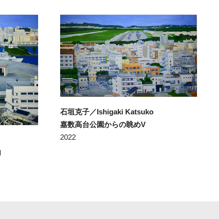
石垣克子／Ishigaki Katsuko
嘉数高台公園からの眺めV
2022
I