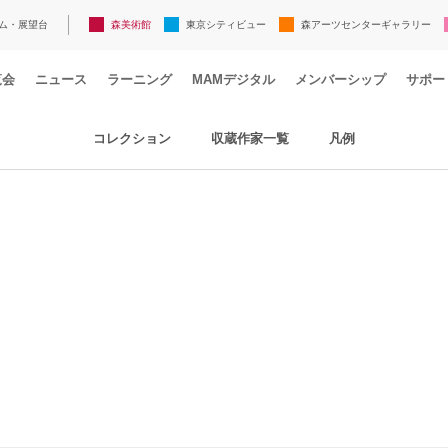
ム・展望台
森美術館
東京シティビュー
森アーツセンターギャラリー
覧会
ニュース
ラーニング
MAMデジタル
メンバーシップ
サポー
コレクション
収蔵作家一覧
凡例