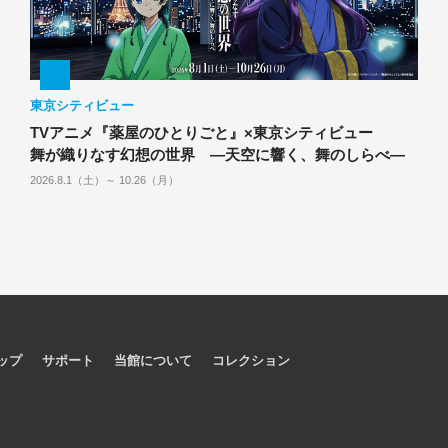
東京シティビュー
TVアニメ『薬屋のひとりごと』×東京シティビュー
舞が織りなす幻想の世界 ―天空に響く、舞のしらべ―
2026.8.1（土）～ 10.26（月）
ップ
サポート
当館について
コレクション