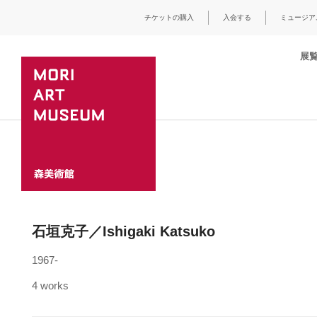
チケットの購入
入会する
ミュージア
展
石垣克子／Ishigaki Katsuko
1967-
4 works