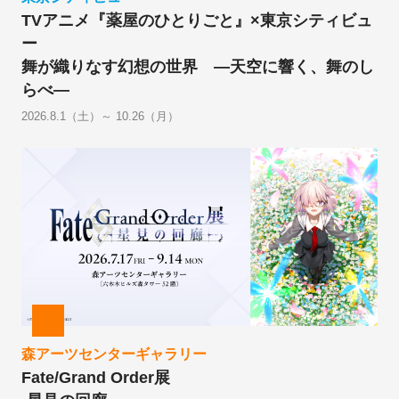
TVアニメ『薬屋のひとりごと』×東京シティビュ
ー
舞が織りなす幻想の世界 ―天空に響く、舞のし
らべ―
2026.8.1（土）～ 10.26（月）
森アーツセンターギャラリー
Fate/Grand Order展