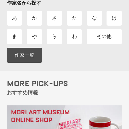
作家名から探す
あ
か
さ
た
な
は
ま
や
ら
わ
その他
作家一覧
MORE PICK-UPS
おすすめ情報