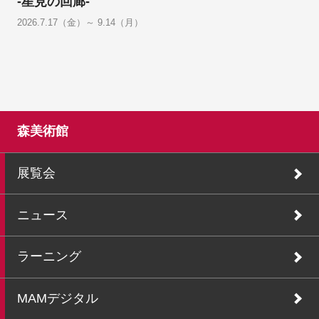
-星見の回廊-
2026.7.17（金）～ 9.14（月）
森美術館
展覧会
ニュース
ラーニング
MAMデジタル