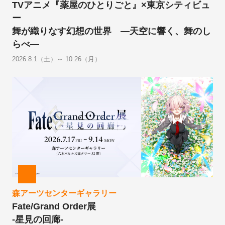
TVアニメ『薬屋のひとりごと』×東京シティビュ
ー
舞が織りなす幻想の世界 ―天空に響く、舞のし
らべ―
2026.8.1（土）～ 10.26（月）
森アーツセンターギャラリー
Fate/Grand Order展
-星見の回廊-