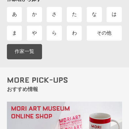
あ
か
さ
た
な
は
ま
や
ら
わ
その他
作家一覧
MORE PICK-UPS
おすすめ情報