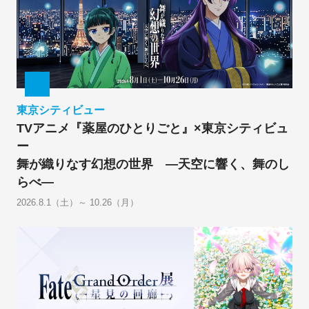
東京シティビュー
TVアニメ『薬屋のひとりごと』×東京シティビュ
ー
舞が織りなす幻想の世界 ―天空に響く、舞のし
らべ―
2026.8.1（土）～ 10.26（月）