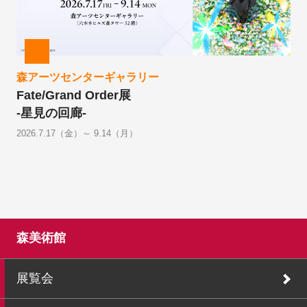
森アーツセンターギャラリー
Fate/Grand Order展
-星見の回廊-
2026.7.17（金）～ 9.14（月）
森美術館
展覧会