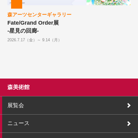
森アーツセンターギャラリー
Fate/Grand Order展
-星見の回廊-
2026.7.17（金）～ 9.14（月）
森美術館
展覧会
ニュース