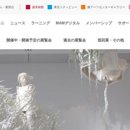
ム・展望台
森美術館
東京シティビュー
森アーツセンターギャラリー
覧会
ニュース
ラーニング
MAMデジタル
メンバーシップ
サポー
開催中・開催予定の展覧会
過去の展覧会
巡回展・その他