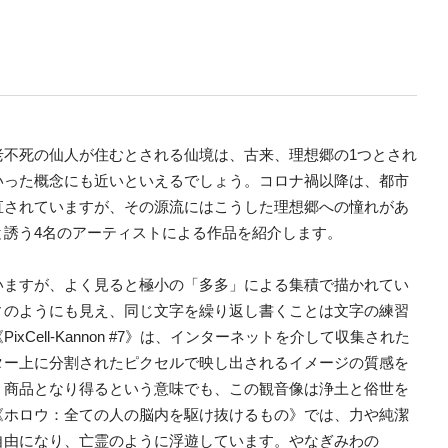
老不死の仙人が住むとされる仙境は、古来、理想郷の1つとされ
いった概念にも近いといえるでしょう。コロナ禍以降は、都市
直されていますが、その源流にはこうした理想郷への憧れがあ
と誘う4名のアーティストによる作品を紹介します。
いますが、よく見ると極小の「多多」による集積で描かれてい
ィのようにも見え、同じ文字を繰り返し書くことは文字の練習
Cell-Kannon #7》は、インターネットを介して収集された
ター上に分割されたピクセルで映し出されるイメージの質感を
、商品となり得るという意味でも、この観音像は浄土と俗世を
《ホロウ：全ての人の脳内を駆け抜けるもの》では、力や純潔
自由になり、亡霊のように浮遊しています。やなぎみわの