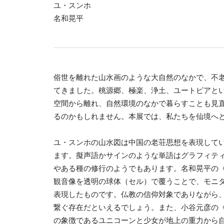
ユ・スンホ
名和晃平
俗世を離れた山水画のような大自然のなかで、不
てきました。桃源郷、極楽、浄土、ユートピアと
空間から離れ、自然環境のなかで暮らすことも見
るのかもしれません。本展では、私たちを仙境へ
ユ・スンホの山水図は中国の老荘思想を表現して
ます。擬声語かサインのような単語はグラフィテ
やある種の修行のようでもあります。名和晃平の《Pix
観音像を透明の球体（セル）で覆うことで、モニ
表現したものです。仏教の信仰対象でありながら
繋ぐ存在だといえるでしょう。また、小谷元彦の
の象徴であるユニコーンと少女が地上の重力から