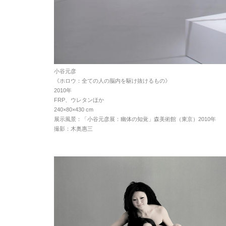
小谷元彦
《ホロウ：全ての人の脳内を駆け抜けるもの》
2010年
FRP、ウレタンほか
240×80×430 cm
展示風景：「小谷元彦展：幽体の知覚」森美術館（東京）2010年
撮影：木奥惠三