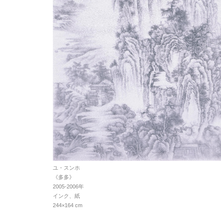
ユ・スンホ
《多多》
2005-2006年
インク、紙
244×164 cm