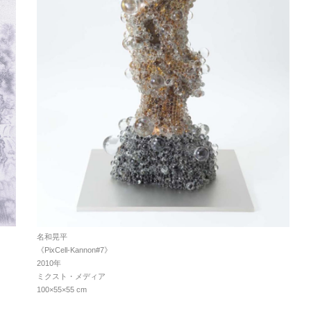
名和晃平
《PixCell-Kannon#7》
2010年
ミクスト・メディア
100×55×55 cm