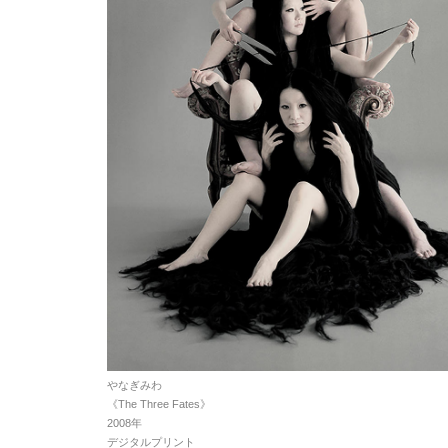
やなぎみわ
《The Three Fates》
2008年
デジタルプリント