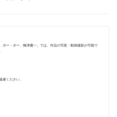
史、ポー・ポー、梅津庸一」では、作品の写真・動画撮影が可能で
。
遠慮ください。