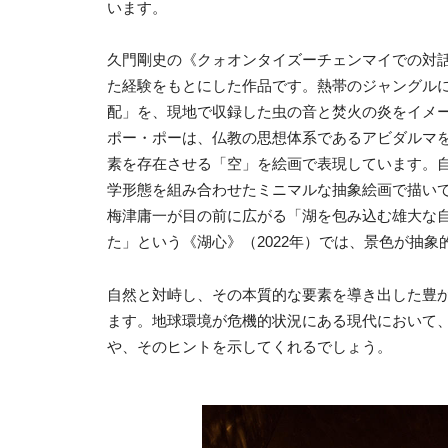
います。
久門剛史の《クォオンタイズーチェンマイでの対話
た経験をもとにした作品です。熱帯のジャングル
配」を、現地で収録した虫の音と焚火の炎をイメ
ポー・ポーは、仏教の思想体系であるアビダルマ
素を存在させる「空」を絵画で表現しています。
学形態を組み合わせたミニマルな抽象絵画で描い
梅津庸一が目の前に広がる「湖を包み込む雄大な
た」という《湖心》（2022年）では、景色が抽
自然と対峙し、その本質的な要素を導き出した豊
ます。地球環境が危機的状況にある現代において
や、そのヒントを示してくれるでしょう。