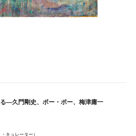
する―久門剛史、ポー・ポー、梅津庸一
ト・キュレーター）