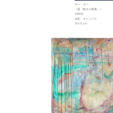
ポー・ポー
《風（動きの要素）》
1985年
油彩、キャンバス
75×75 cm