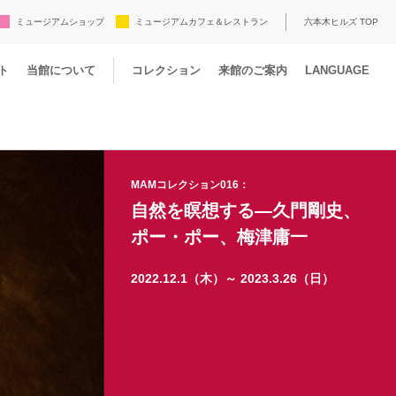
ミュージアムショップ
ミュージアムカフェ＆レストラン
六本木ヒルズ TOP
ト
当館について
コレクション
来館のご案内
LANGUAGE
MAMコレクション016：
自然を瞑想する―久門剛史、
ポー・ポー、梅津庸一
2022.12.1（木）～ 2023.3.26（日）