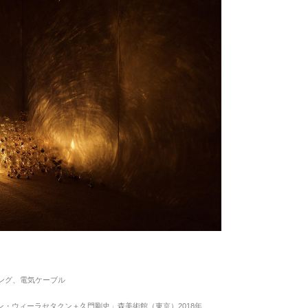
ング、電気ケーブル
ン・ウィーラセタクン＋久門剛史」森美術館（東京）2018年