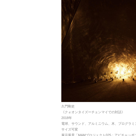
久門剛史
《クォオンタイズーチェンマイでの対話》
2018年
電球、サウンド、アルミニウム、木、プログラミ
サイズ可変
展示風景「MAMプロジェクト025：アピチャッポ