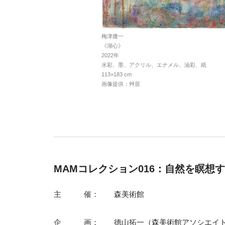
梅津庸一
《湖心》
2022年
水彩、墨、アクリル、エナメル、油彩、紙
113×183 cm
画像提供：艸居
MAMコレクション016：自然を瞑想
主催
森美術館
企画
德山拓一（森美術館アソシエイ