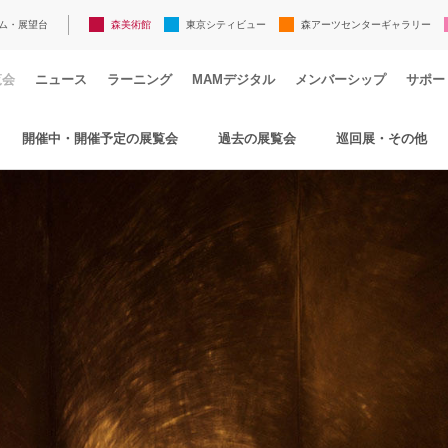
ム・展望台
森美術館
東京シティビュー
森アーツセンターギャラリー
覧会
ニュース
ラーニング
MAMデジタル
メンバーシップ
サポー
開催中・開催予定の展覧会
過去の展覧会
巡回展・その他