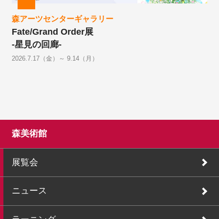
森アーツセンターギャラリー
Fate/Grand Order展
-星見の回廊-
2026.7.17（金）～ 9.14（月）
森美術館
展覧会
ニュース