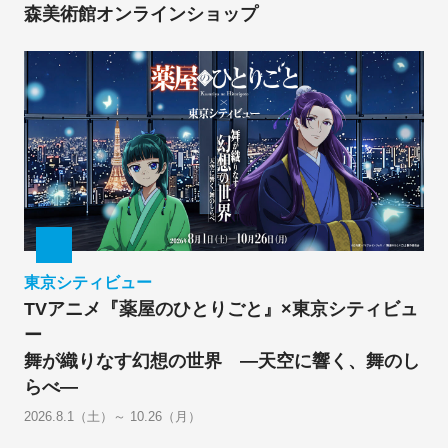
森美術館オンラインショップ
東京シティビュー
TVアニメ『薬屋のひとりごと』×東京シティビュ
ー
舞が織りなす幻想の世界 ―天空に響く、舞のし
らべ―
2026.8.1（土）～ 10.26（月）