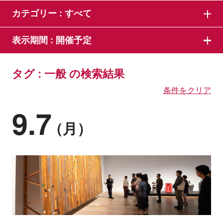
カテゴリー :
すべて
表示期間 :
開催予定
タグ : 一般 の検索結果
条件をクリア
9.7
（月）