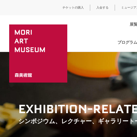
チケットの購入
入会する
ミュージア
展
プログラ
EXHIBITION-RELA
シンポジウム、レクチャー、ギャラリート