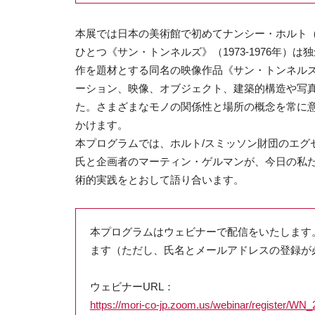
本展では日本の美術館で初めてナンシー・ホルト（1
ひとつ《サン・トンネルズ》（1973-1976年
作を題材とする同名の映像作品《サン・トンネルズ
ーション、映像、オブジェクト、建築的構造や写
た。さまざまなモノの関係性と場所の概念を常に
かけます。
本プログラムでは、ホルト/スミッソン財団のエグ
氏と企画者のマーティン・ゲルマンが、今日の私
術的実践をとおして語り合います。
本プログラムはウェビナーで配信をいたします
ます（ただし、氏名とメールアドレスの登録が
ウェビナーURL：
https://mori-co-jp.zoom.us/webinar/regist