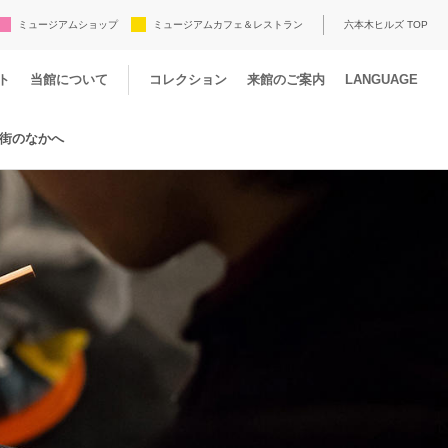
ミュージアムショップ
ミュージアムカフェ＆レストラン
六本木ヒルズ TOP
ト
当館について
コレクション
来館のご案内
LANGUAGE
街のなかへ