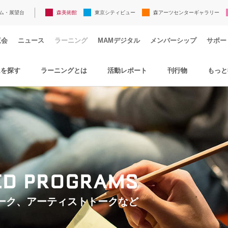
ム・展望台
森美術館
東京シティビュー
森アーツセンターギャラリー
覧会
ニュース
ラーニング
MAMデジタル
メンバーシップ
サポー
ムを探す
ラーニングとは
活動レポート
刊行物
もっと
TED PROGRAMS
ーク、アーティストトークなど