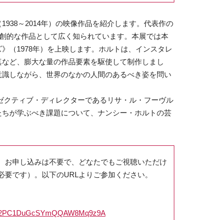
938～2014年）の映像作品を紹介します。代表作の
）は独創的な作品として広く知られています。本展では本
》（1978年）を上映します。ホルトは、インスタレ
真など、膨大な量の作品要素を駆使して制作しまし
意識しながら、世界のなかの人間のあるべき姿を問い
ゼクティブ・ディレクターであるリサ・ル・フーヴル
たちが学ぶべき課題について、ナンシー・ホルトの芸
。お申し込みは不要で、どなたでもご視聴いただけ
必要です）。以下のURLよりご参加ください。
er/WN_2PC1DuGcSYmQQAW8Mq9z9A