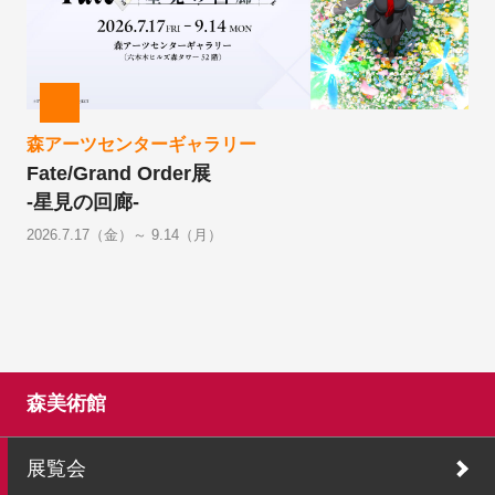
森アーツセンターギャラリー
Fate/Grand Order展
-星見の回廊-
2026.7.17（金）～ 9.14（月）
森美術館
展覧会