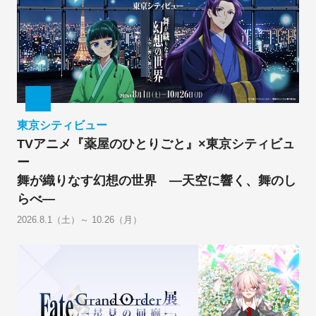
東京シティビュー
TVアニメ『薬屋のひとりごと』×東京シティビュ
ー
舞が織りなす幻想の世界 ―天空に響く、舞のし
らべ―
2026.8.1（土）～ 10.26（月）