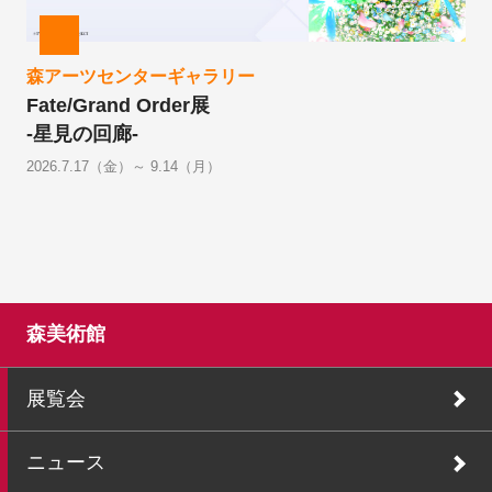
森アーツセンターギャラリー
Fate/Grand Order展
-星見の回廊-
2026.7.17（金）～ 9.14（月）
森美術館
展覧会
ニュース