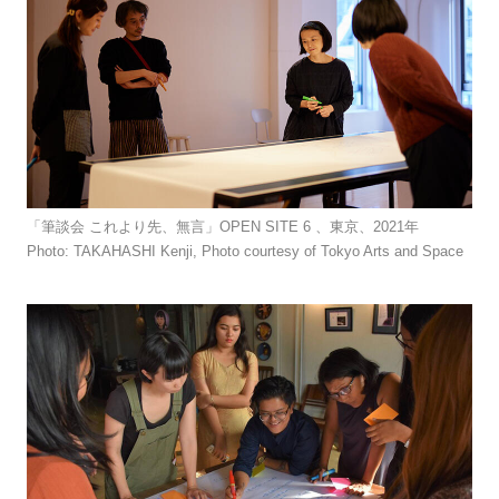
「筆談会 これより先、無言」OPEN SITE 6 、東京、2021年
Photo: TAKAHASHI Kenji, Photo courtesy of Tokyo Arts and Space