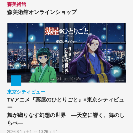
森美術館
森美術館オンラインショップ
東京シティビュー
TVアニメ『薬屋のひとりごと』×東京シティビュ
ー
舞が織りなす幻想の世界 ―天空に響く、舞のし
らべ―
2026.8.1（土）～ 10.26（月）