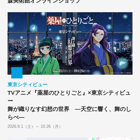
森美術館オンラインショップ
東京シティビュー
TVアニメ『薬屋のひとりごと』×東京シティビュ
ー
舞が織りなす幻想の世界 ―天空に響く、舞のし
らべ―
2026.8.1（土）～ 10.26（月）