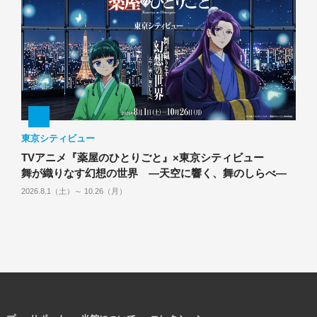
東京シティビュー
TVアニメ『薬屋のひとりごと』×東京シティビュー
舞が織りなす幻想の世界 ―天空に響く、舞のしらべ―
2026.8.1（土）～ 10.26（月）