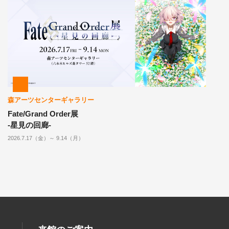
森アーツセンターギャラリー
Fate/Grand Order展
-星見の回廊-
2026.7.17（金）～ 9.14（月）