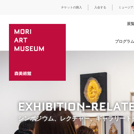
チケットの購入
入会する
ミュージア
展
プログラ
EXHIBITION-RELA
シンポジウム、レクチャー、ギャラリート