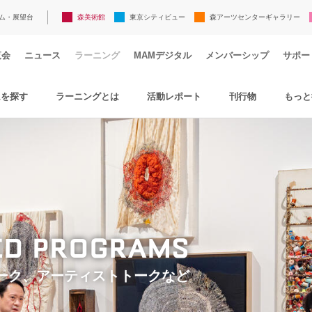
ム・展望台
森美術館
東京シティビュー
森アーツセンターギャラリー
覧会
ニュース
ラーニング
MAMデジタル
メンバーシップ
サポー
ムを探す
ラーニングとは
活動レポート
刊行物
もっと
TED PROGRAMS
ーク、アーティストトークなど