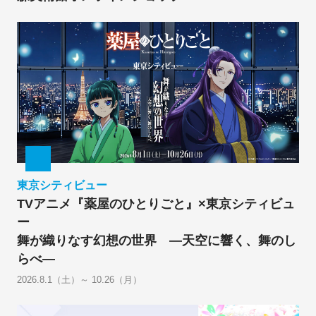
東京シティビュー
TVアニメ『薬屋のひとりごと』×東京シティビュ
ー
舞が織りなす幻想の世界 ―天空に響く、舞のし
らべ―
2026.8.1（土）～ 10.26（月）