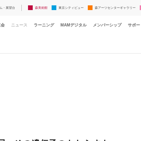
ム・展望台
森美術館
東京シティビュー
森アーツセンターギャラリー
覧会
ニュース
ラーニング
MAMデジタル
メンバーシップ
サポー