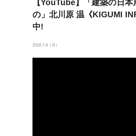
【YouTube】「建築の
の」北川原 温《KIGUMI I
中!
2018.7.9（月）