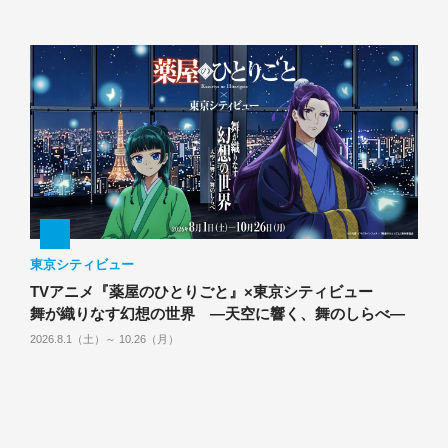
東京シティビュー
TVアニメ『薬屋のひとりごと』×東京シティビュー
舞が織りなす幻想の世界 ―天空に響く、舞のしらべ―
2026.8.1（土）～ 10.26（月）