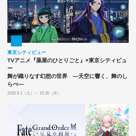
東京シティビュー
TVアニメ『薬屋のひとりごと』×東京シティビュ
ー
舞が織りなす幻想の世界 ―天空に響く、舞のし
らべ―
2026.8.1（土）～ 10.26（月）