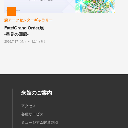
森アーツセンターギャラリー
Fate/Grand Order展
-星見の回廊-
2026.7.17（金）～ 9.14（月）
来館のご案内
アクセス
各種サービス
ミュージアム関連割引