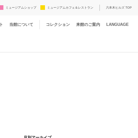
ミュージアムショップ
ミュージアムカフェ＆レストラン
六本木ヒルズ TOP
ト
当館について
コレクション
来館のご案内
LANGUAGE
月別アーカイブ