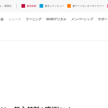
ム・展望台
森美術館
東京シティビュー
森アーツセンターギャラリー
覧会
ニュース
ラーニング
MAMデジタル
メンバーシップ
サポー