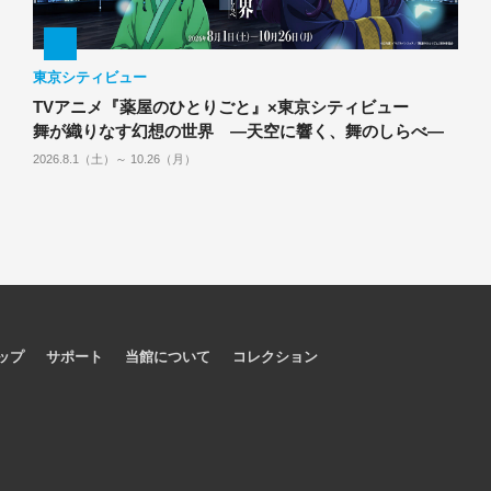
東京シティビュー
TVアニメ『薬屋のひとりごと』×東京シティビュー
舞が織りなす幻想の世界 ―天空に響く、舞のしらべ―
2026.8.1（土）～ 10.26（月）
ップ
サポート
当館について
コレクション