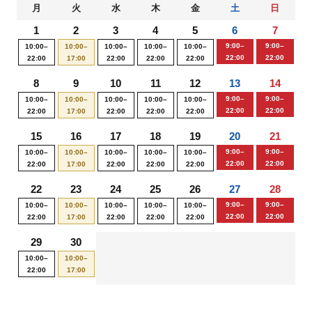
月
火
水
木
金
土
日
1
2
3
4
5
6
7
9:00–
9:00–
10:00–
10:00–
10:00–
10:00–
10:00–
22:00
22:00
22:00
17:00
22:00
22:00
22:00
8
9
10
11
12
13
14
9:00–
9:00–
10:00–
10:00–
10:00–
10:00–
10:00–
22:00
22:00
22:00
17:00
22:00
22:00
22:00
15
16
17
18
19
20
21
9:00–
9:00–
10:00–
10:00–
10:00–
10:00–
10:00–
22:00
22:00
22:00
17:00
22:00
22:00
22:00
22
23
24
25
26
27
28
9:00–
9:00–
10:00–
10:00–
10:00–
10:00–
10:00–
22:00
22:00
22:00
17:00
22:00
22:00
22:00
29
30
10:00–
10:00–
22:00
17:00