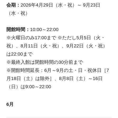
会期：
2026年4月29日（水・祝）～ 9月23日
（水・祝）
開館時間：
10:00～22:00
※火曜日のみ17:00まで ※ただし5月5日（火・
祝）、8月11日（火・祝）、9月22日（火・祝）
は22:00まで
※最終入館は閉館時間の30分前まで
※開館時間延長：6月～9月の土・日・祝休日［7
月18日（土）は除外］、8月8日（土）～16日
（日）は9:00～22:00
6月