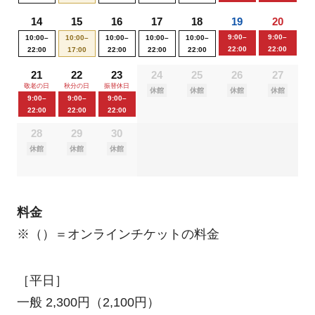
14
15
16
17
18
19
20
9:00–
9:00–
10:00–
10:00–
10:00–
10:00–
10:00–
22:00
22:00
22:00
17:00
22:00
22:00
22:00
21
22
23
24
25
26
27
敬老の日
秋分の日
振替休日
休館
休館
休館
休館
9:00–
9:00–
9:00–
22:00
22:00
22:00
28
29
30
休館
休館
休館
料金
※（）＝オンラインチケットの料金
［平日］
一般 2,300円（2,100円）