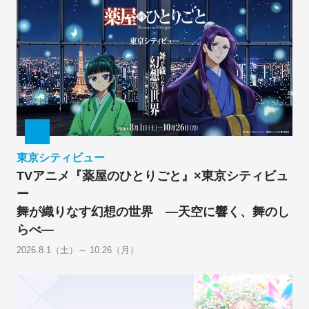
東京シティビュー
TVアニメ『薬屋のひとりごと』×東京シティビュ
ー
舞が織りなす幻想の世界 ―天空に響く、舞のし
らべ―
2026.8.1（土）～ 10.26（月）