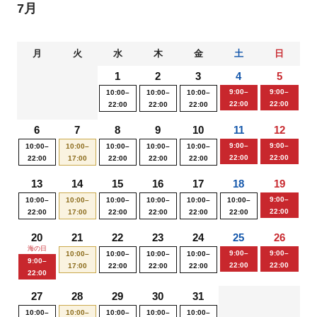
7月
月
火
水
木
金
土
日
1
2
3
4
5
9:00–
9:00–
10:00–
10:00–
10:00–
22:00
22:00
22:00
22:00
22:00
6
7
8
9
10
11
12
9:00–
9:00–
10:00–
10:00–
10:00–
10:00–
10:00–
22:00
22:00
22:00
17:00
22:00
22:00
22:00
13
14
15
16
17
18
19
9:00–
10:00–
10:00–
10:00–
10:00–
10:00–
10:00–
22:00
22:00
17:00
22:00
22:00
22:00
22:00
20
21
22
23
24
25
26
海の日
9:00–
9:00–
10:00–
10:00–
10:00–
10:00–
9:00–
22:00
22:00
17:00
22:00
22:00
22:00
22:00
27
28
29
30
31
10:00–
10:00–
10:00–
10:00–
10:00–