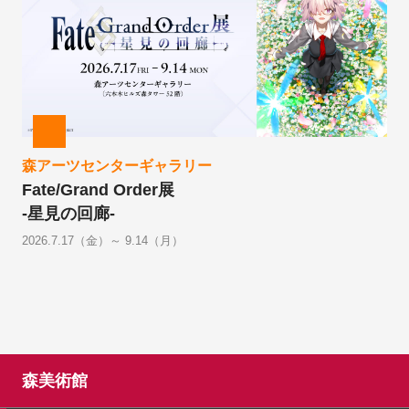
森アーツセンターギャラリー
Fate/Grand Order展
-星見の回廊-
2026.7.17（金）～ 9.14（月）
森美術館