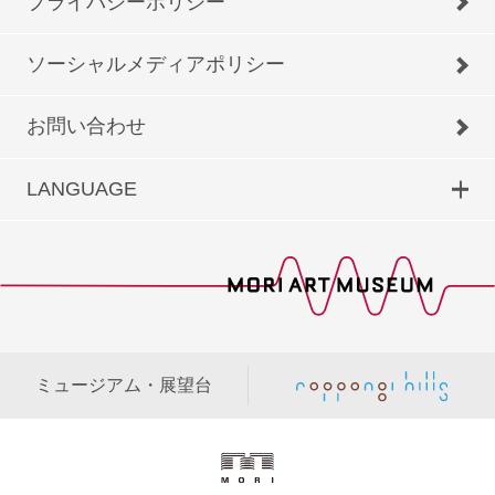
プライバシーポリシー
ソーシャルメディアポリシー
お問い合わせ
LANGUAGE
ミュージアム・展望台