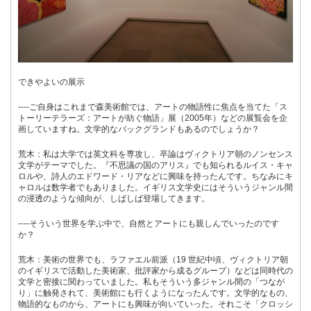
できやよいの展示
----ご自身はこれまで森美術館では、アートの物語性に焦点を当てた「ス
トーリーテラーズ：アートが紡ぐ物語」展（2005年）などの展覧会を企
画していますね。文学的なバックグランドもあるのでしょうか？
荒木：私は大学では英文科を専攻し、卒論はヴィクトリア朝のノンセンス
文学がテーマでした。『不思議の国のアリス』でも知られるルイス・キャ
ロルや、詩人のエドワード・リアなどに興味を持ったんです。ちなみにキ
ャロルは数学者でもありました。イギリス文学史にはそういうジャンル間
の浸透のような傾向が、しばしば登場してきます。
----そういう世界を学ぶ中で、自然とアートにも親しんでいったのです
か？
荒木：美術の世界でも、ラファエル前派（19 世紀中頃、ヴィクトリア朝
のイギリスで活動した美術家、批評家から成るグループ）などは同時代の
文学と密接に関わっていました。私もそういう多ジャンル間の「つなが
り」に触発されて、美術館にも行くようになったんです。文学的なもの、
物語的なものから、アートにも興味が向いていった。それこそ「クロッシ