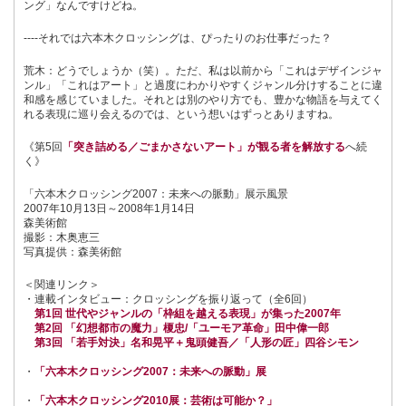
ング」なんですけどね。
----それでは六本木クロッシングは、ぴったりのお仕事だった？
荒木：どうでしょうか（笑）。ただ、私は以前から「これはデザインジャ
ンル」「これはアート」と過度にわかりやすくジャンル分けすることに違
和感を感じていました。それとは別のやり方でも、豊かな物語を与えてく
れる表現に巡り会えるのでは、という想いはずっとありますね。
《第5回
「突き詰める／ごまかさないアート」が観る者を解放する
へ続
く》
「六本木クロッシング2007：未来への脈動」展示風景
2007年10月13日～2008年1月14日
森美術館
撮影：木奥恵三
写真提供：森美術館
＜関連リンク＞
・連載インタビュー：クロッシングを振り返って（全6回）
第1回 世代やジャンルの「枠組を越える表現」が集った2007年
第2回 「幻想都市の魔力」榎忠/「ユーモア革命」田中偉一郎
第3回 「若手対決」名和晃平＋鬼頭健吾／「人形の匠」四谷シモン
・
「六本木クロッシング2007：未来への脈動」展
・
「六本木クロッシング2010展：芸術は可能か？」