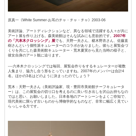
原真一《White Summer-お耳のチャ・チャ・チャ》2003-06
美術評論、アートディレクションなど、異なる領域で活躍する人々が共に
アート展を作り上げる。森美術館はそんな試みにも意欲的です。
2007年
の「六本木クロッシング」展
でも、天野一夫さん、椹木野衣さん、佐藤直
樹さんという個性派キュレーターのコラボがありました。彼らと展覧会づ
くりを共にした森美術館キュレーター・荒木夏実から見た当時の様子と、
彼女自身のアート観に迫ります。
----六本木クロッシングでは毎回、展覧会作りをするキュレーターが複数
人集まり、協力し合う形をとっていますね。2007年のメンバーは合計4
名。ほかの3名はどのように決まったのでしょう？
荒木：天野一夫さん（美術評論家、現・豊田市美術館チーフキュレータ
ー）は、この展覧会の切り口を考えるのに良い引き出しを沢山お持ちなの
ではと思い、お願いしました。日本各地のアートシーンをよくご存知で、
現代美術に限らず古いものから博物学的なものなど、非常に幅広く見てい
らっしゃる方です。