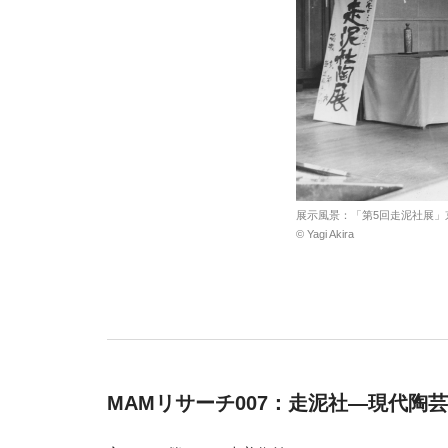
展示風景：「第5回走泥社展」京
© Yagi Akira
MAMリサーチ007：走泥社―現代陶