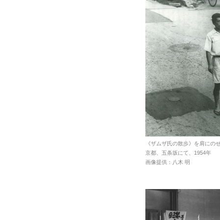
《ザムザ氏の散歩》を肩にの
京都、五条坂にて、1954年
画像提供：八木 明