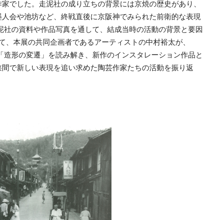
作家でした。走泥社の成り立ちの背景には京焼の歴史があり、
墨人会や池坊など、終戦直後に京阪神でみられた前衛的な表現
泥社の資料や作品写真を通して、結成当時の活動の背景と要因
して、本展の共同企画者であるアーティストの中村裕太が、
れる「造形の変遷」を読み解き、新作のインスタレーション作品と
狭間で新しい表現を追い求めた陶芸作家たちの活動を振り返