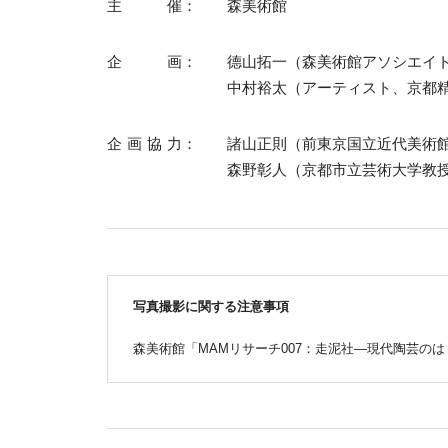
主催
森美術館
企画
德山拓一（森美術館アソシエイ
中村裕太（アーティスト、京都
企画協力
諸山正則（前東京国立近代美術
森野彰人（京都市立芸術大学教
写真撮影に関する注意事項
森美術館「MAMリサーチ007：走泥社―現代陶芸の