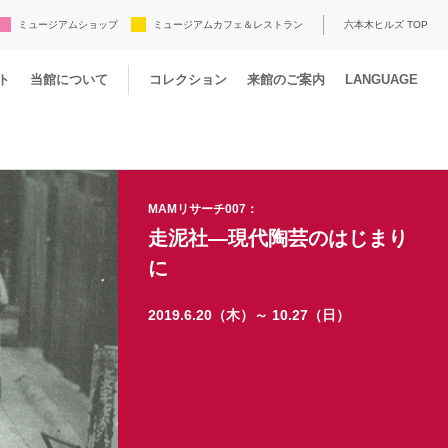
ミュージアムショップ
ミュージアムカフェ＆レストラン
六本木ヒルズ TOP
ト
当館について
コレクション
来館のご案内
LANGUAGE
MAMリサーチ007：
走泥社―現代陶芸のはじまり
に
2019.6.20（木）～ 10.27（日）