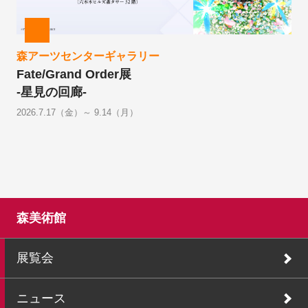
森アーツセンターギャラリー
Fate/Grand Order展
-星見の回廊-
2026.7.17（金）～ 9.14（月）
森美術館
展覧会
ニュース