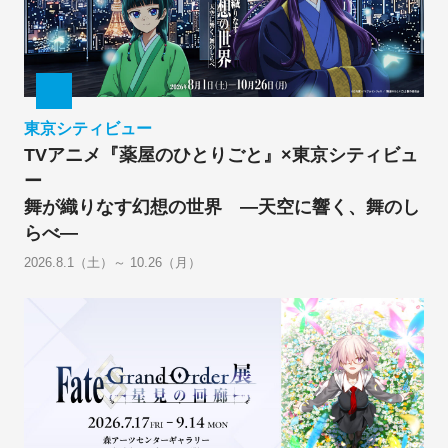
東京シティビュー
TVアニメ『薬屋のひとりごと』×東京シティビュ
ー
舞が織りなす幻想の世界 ―天空に響く、舞のし
らべ―
2026.8.1（土）～ 10.26（月）