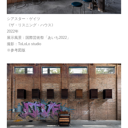
シアスター・ゲイツ
《ザ・リスニング・ハウス》
2022年
展示風景：国際芸術祭「あいち2022」
撮影：ToLoLo studio
※参考図版