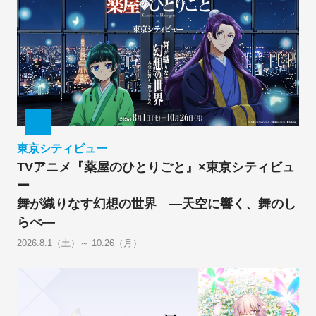
東京シティビュー
TVアニメ『薬屋のひとりごと』×東京シティビュ
ー
舞が織りなす幻想の世界 ―天空に響く、舞のし
らべ―
2026.8.1（土）～ 10.26（月）