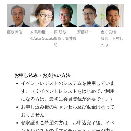
藤森照信
妹島和世
原 研哉
齋藤精一
倉方俊輔
©Aiko Suzuki
撮影：筒井義
撮影：下村し
昭
のぶ
お申し込み・お支払い方法
イベントレジストのシステムを使用していま
す。（※イベントレジストをはじめてご利用
になる方は、最初に会員登録が必要です。）
お申し込み後のキャンセル及び返金は承って
おりません。
領収証をご希望の方は、お申込完了後、イベ
ントレジストの「マイチケット」ページ内＜