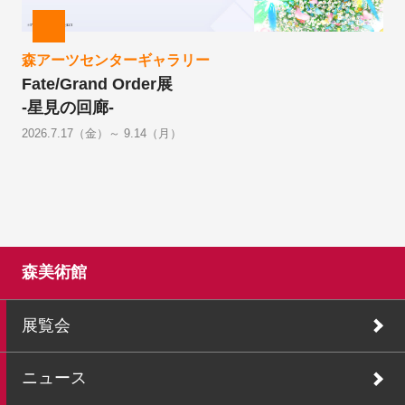
森アーツセンターギャラリー
Fate/Grand Order展
-星見の回廊-
2026.7.17（金）～ 9.14（月）
森美術館
展覧会
ニュース