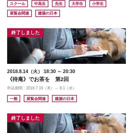
スクール
中高生
先生
大学生
小学生
展覧会関連
建築の日本
終了しました
2018.8.14（火） 18:30 ～ 20:30
《待庵》でお茶を 第2回
申込期間 : 2018.7.19（木）～ 8.1（水）
一般
展覧会関連
建築の日本
終了しました