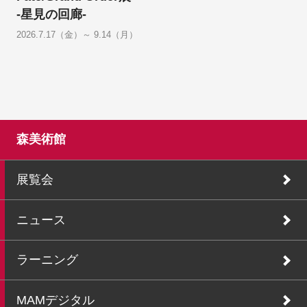
-星見の回廊-
2026.7.17（金）～ 9.14（月）
森美術館
展覧会
ニュース
ラーニング
MAMデジタル