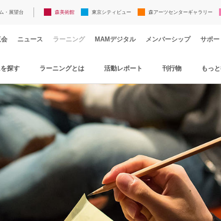
ム・展望台
森美術館
東京シティビュー
森アーツセンターギャラリー
覧会
ニュース
ラーニング
MAMデジタル
メンバーシップ
サポー
ムを探す
ラーニングとは
活動レポート
刊行物
もっと