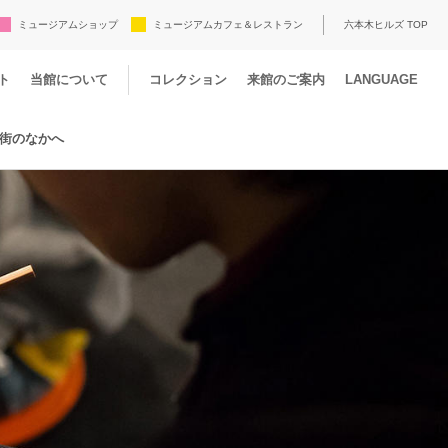
ミュージアムショップ
ミュージアムカフェ＆レストラン
六本木ヒルズ TOP
ト
当館について
コレクション
来館のご案内
LANGUAGE
街のなかへ