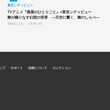
東京シティビュー
TVアニメ『薬屋のひとりごと』×東京シティビュー
舞が織りなす幻想の世界 ―天空に響く、舞のしらべ―
2026.8.1（土）～ 10.26（月）
ップ
サポート
当館について
コレクション