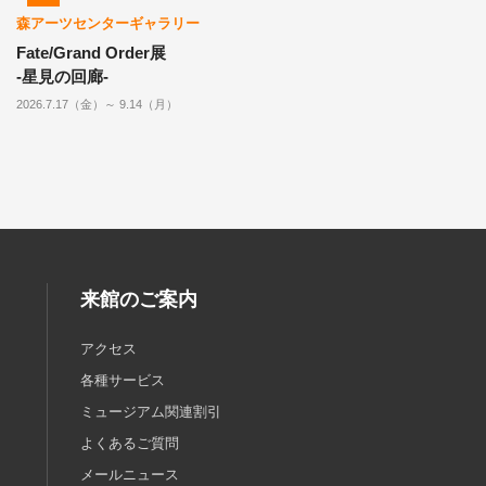
森アーツセンターギャラリー
Fate/Grand Order展
-星見の回廊-
2026.7.17（金）～ 9.14（月）
来館のご案内
アクセス
各種サービス
ミュージアム関連割引
よくあるご質問
メールニュース