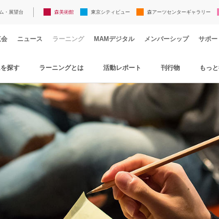
ム・展望台
森美術館
東京シティビュー
森アーツセンターギャラリー
覧会
ニュース
ラーニング
MAMデジタル
メンバーシップ
サポー
ムを探す
ラーニングとは
活動レポート
刊行物
もっと