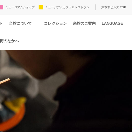
ミュージアムショップ
ミュージアムカフェ＆レストラン
六本木ヒルズ TOP
ト
当館について
コレクション
来館のご案内
LANGUAGE
街のなかへ