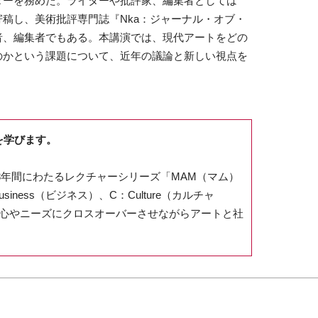
ターを務めた。ライターや批評家、編集者としては
稿し、美術批評専門誌『Nka：ジャーナル・オブ・
者、編集者でもある。本講演では、現代アートをどの
のかという課題について、近年の議論と新しい視点を
を学びます。
ら3年間にわたるレクチャーシリーズ「MAM（マム）
iness（ビジネス）、C：Culture（カルチャ
関心やニーズにクロスオーバーさせながらアートと社