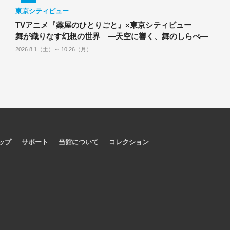
東京シティビュー
TVアニメ『薬屋のひとりごと』×東京シティビュー
舞が織りなす幻想の世界 ―天空に響く、舞のしらべ―
2026.8.1（土）～ 10.26（月）
ップ
サポート
当館について
コレクション