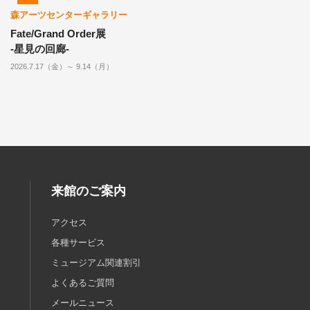
森アーツセンターギャラリー
Fate/Grand Order展
-星見の回廊-
2026.7.17（金）～ 9.14（月）
来館のご案内
アクセス
各種サービス
ミュージアム関連割引
よくあるご質問
メールニュース