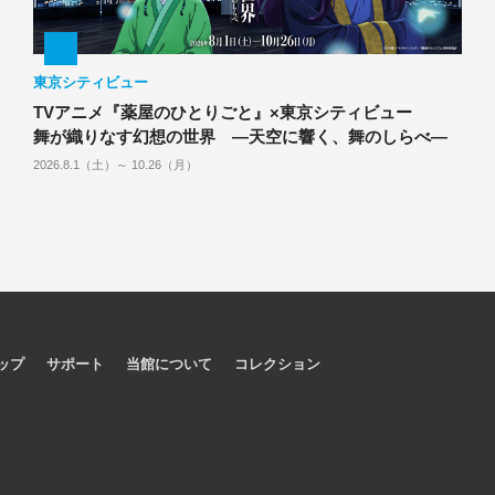
東京シティビュー
TVアニメ『薬屋のひとりごと』×東京シティビュー
舞が織りなす幻想の世界 ―天空に響く、舞のしらべ―
2026.8.1（土）～ 10.26（月）
ップ
サポート
当館について
コレクション