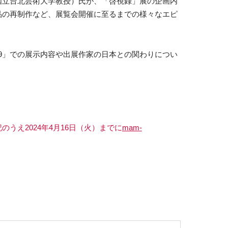
国立台北芸術大学教授）氏が、「啓視録」展の企画内
品の再制作など、展覧会開催に至るまでの様々なエピ
019」での展示内容や出展作家の日本との関わりについ
）
うえ2024年4月16日（火）までに
mam-
）