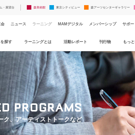
ム・展望台
森美術館
東京シティビュー
森アーツセンターギャラリー
覧会
ニュース
ラーニング
MAMデジタル
メンバーシップ
サポー
ムを探す
ラーニングとは
活動レポート
刊行物
もっと
TED PROGRAMS
ーク、アーティストトークなど