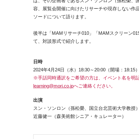
は、その企画者であるスン・ソンロン（孫松榮、
容、展覧会開催に向けたリサーチや現存しない作
ソードについて語ります。
後半は「MAMリサーチ010」「MAMスクリーン
て、対談形式で紹介します。
日時
2024年4月24日（水）18:30～20:00（開場：18:15
※手話同時通訳をご希望の方は、イベント名を明記の
learning@mori.co.jp
へご連絡ください。
出演
スン・ソンロン（孫松榮、国立台北芸術大学教授
近藤健一（森美術館シニア・キュレーター）