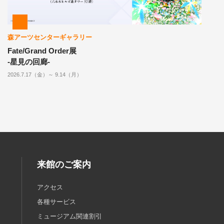
森アーツセンターギャラリー
Fate/Grand Order展
-星見の回廊-
2026.7.17（金）～ 9.14（月）
来館のご案内
アクセス
各種サービス
ミュージアム関連割引