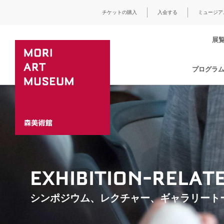
チケットの購入
入会する
ミュージア
展
プログラ
EXHIBITION-RELA
シンポジウム、レクチャー、ギャラリート