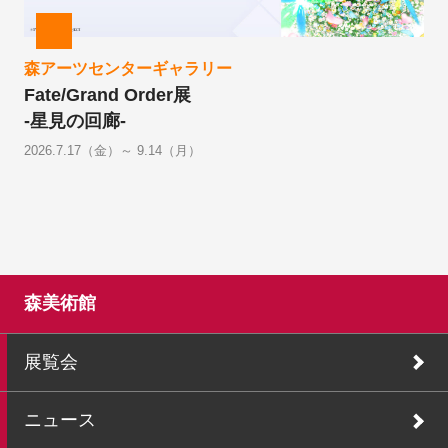
森アーツセンターギャラリー
Fate/Grand Order展
-星見の回廊-
2026.7.17（金）～ 9.14（月）
森美術館
展覧会
ニュース