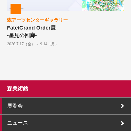
森アーツセンターギャラリー
Fate/Grand Order展
-星見の回廊-
2026.7.17（金）～ 9.14（月）
森美術館
展覧会
ニュース