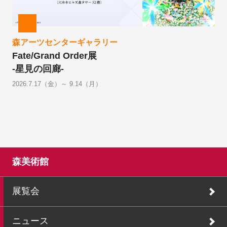
森アーツセンターギャラリー
Fate/Grand Order展
-星見の回廊-
2026.7.17（金）～ 9.14（月）
森美術館
展覧会
ニュース