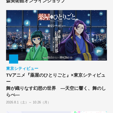
森美術館オンラインショップ
東京シティビュー
TVアニメ『薬屋のひとりごと』×東京シティビュ
ー
舞が織りなす幻想の世界 ―天空に響く、舞のし
らべ―
2026.8.1（土）～ 10.26（月）