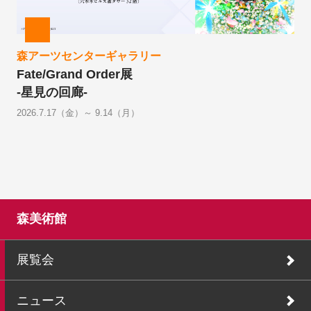
森アーツセンターギャラリー
Fate/Grand Order展
-星見の回廊-
2026.7.17（金）～ 9.14（月）
森美術館
展覧会
ニュース