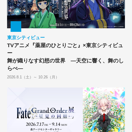
東京シティビュー
TVアニメ『薬屋のひとりごと』×東京シティビュ
ー
舞が織りなす幻想の世界 ―天空に響く、舞のし
らべ―
2026.8.1（土）～ 10.26（月）